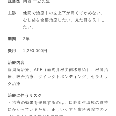
担当医
関西 一史先生
主訴
他院で治療中の左上下が痛くてかめない。
むし歯を全部治療したい。見た目を良くし
たい。
期間
2年
費用
1,290,000円
治療内容
歯周病治療、APF（歯肉弁根尖側移動術）、根管治
療、咬合治療、ダイレクトボンディング、セラミッ
ク治療
治療に伴うリスク
・治療の効果を発揮するのは、口腔衛生環境の維持
にかかっているため、正しいケアと歯科医院でのメ