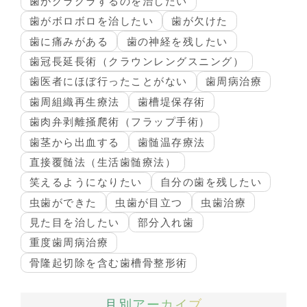
歯がグラグラするのを治したい
歯がボロボロを治したい
歯が欠けた
歯に痛みがある
歯の神経を残したい
歯冠長延長術（クラウンレングスニング）
歯医者にほぼ行ったことがない
歯周病治療
歯周組織再生療法
歯槽堤保存術
歯肉弁剥離掻爬術（フラップ手術）
歯茎から出血する
歯髄温存療法
直接覆髄法（生活歯髄療法）
笑えるようになりたい
自分の歯を残したい
虫歯ができた
虫歯が目立つ
虫歯治療
見た目を治したい
部分入れ歯
重度歯周病治療
骨隆起切除を含む歯槽骨整形術
月別アーカイブ