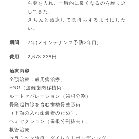
ら薬を入れ、一時的に良くなるのを繰り返
してきた。
きちんと治療して長持ちするようにした
い。
期間
2年(メインテナンス予防2年目)
費用
2,673,238円
治療内容
全顎治療：歯周病治療、
FGG（遊離歯肉移植術）、
ルートセパレーション（歯根分割）、
骨隆起切除を含む歯槽骨整形術
（下顎の入れ歯装着のため）、
ヘミセクション（歯根分割抜去）、
根管治療、
セラミック治療、ダイレクトボンディング、