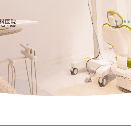
〒155-