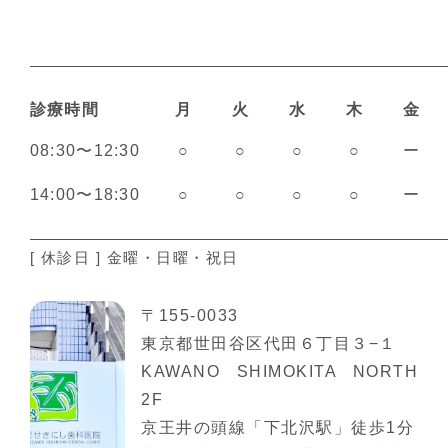
診療時間
月
火
水
木
金
08:30〜12:30
○
○
○
○
ー
14:00〜18:30
○
○
○
○
ー
[ 休診日 ] 金曜・日曜・祝日
〒155-0033
東京都世田谷区代田６丁目３−１
KAWANO SHIMOKITA NORTH
2F
京王井の頭線「下北沢駅」徒歩1分