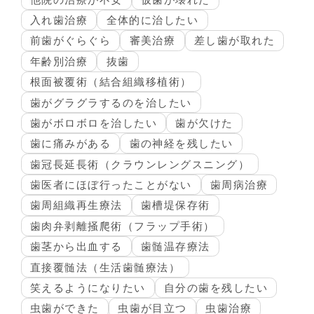
入れ歯治療
全体的に治したい
前歯がぐらぐら
審美治療
差し歯が取れた
年齢別治療
抜歯
根面被覆術（結合組織移植術）
歯がグラグラするのを治したい
歯がボロボロを治したい
歯が欠けた
歯に痛みがある
歯の神経を残したい
歯冠長延長術（クラウンレングスニング）
歯医者にほぼ行ったことがない
歯周病治療
歯周組織再生療法
歯槽堤保存術
歯肉弁剥離掻爬術（フラップ手術）
歯茎から出血する
歯髄温存療法
直接覆髄法（生活歯髄療法）
笑えるようになりたい
自分の歯を残したい
虫歯ができた
虫歯が目立つ
虫歯治療