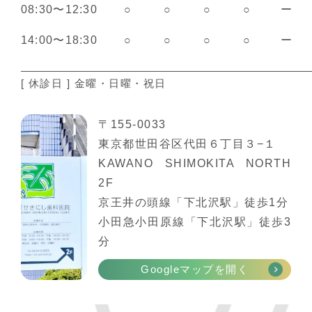
08:30〜12:30
○
○
○
○
ー
14:00〜18:30
○
○
○
○
ー
[ 休診日 ] 金曜・日曜・祝日
〒155-0033
東京都世田谷区代田６丁目３−１
KAWANO SHIMOKITA NORTH
2F
京王井の頭線「下北沢駅」徒歩1分
小田急小田原線「下北沢駅」徒歩3
分
Googleマップを開く