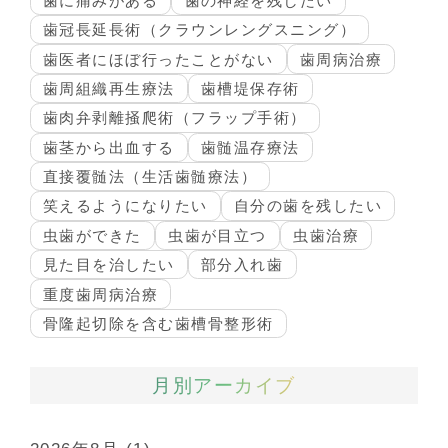
歯に痛みがある
歯の神経を残したい
歯冠長延長術（クラウンレングスニング）
歯医者にほぼ行ったことがない
歯周病治療
歯周組織再生療法
歯槽堤保存術
歯肉弁剥離掻爬術（フラップ手術）
歯茎から出血する
歯髄温存療法
直接覆髄法（生活歯髄療法）
笑えるようになりたい
自分の歯を残したい
虫歯ができた
虫歯が目立つ
虫歯治療
見た目を治したい
部分入れ歯
重度歯周病治療
骨隆起切除を含む歯槽骨整形術
月別アーカイブ