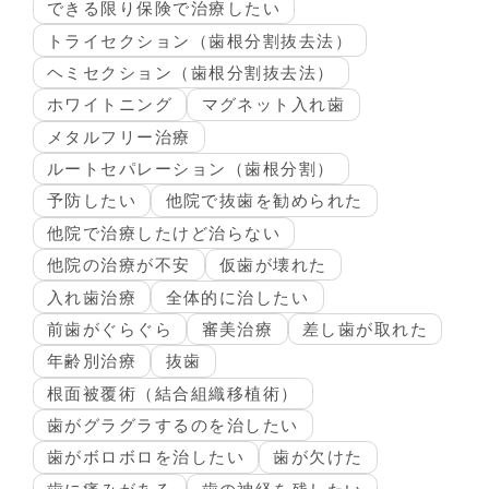
できる限り保険で治療したい
トライセクション（歯根分割抜去法）
ヘミセクション（歯根分割抜去法）
ホワイトニング
マグネット入れ歯
メタルフリー治療
ルートセパレーション（歯根分割）
予防したい
他院で抜歯を勧められた
他院で治療したけど治らない
他院の治療が不安
仮歯が壊れた
入れ歯治療
全体的に治したい
前歯がぐらぐら
審美治療
差し歯が取れた
年齢別治療
抜歯
根面被覆術（結合組織移植術）
歯がグラグラするのを治したい
歯がボロボロを治したい
歯が欠けた