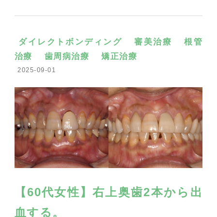
ダイレクトボンディング
審美治療
根管
治療
歯周病治療
矯正治療
2025-09-01
【60代女性】右上奥歯2本から出
血する。