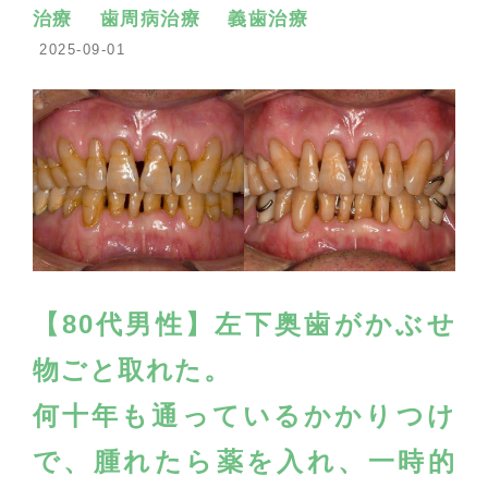
治療
歯周病治療
義歯治療
2025-09-01
【80代男性】左下奥歯がかぶせ
物ごと取れた。
何十年も通っているかかりつけ
で、腫れたら薬を入れ、
一時的