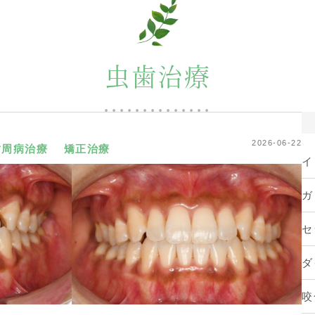
虫歯治療
2026-06-22
歯周病治療
矯正治療
イ
ガ
セ
ダ
咬