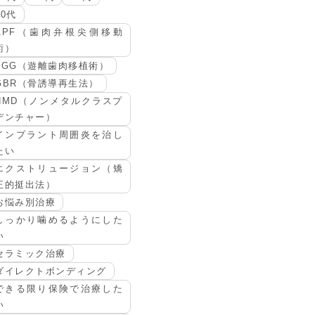
80代
APF（歯肉弁根尖側移動
術）
FGG（遊離歯肉移植術）
GBR（骨誘導再生法）
NMD（ノンメタルクラスプ
デンチャー）
インプラント周囲炎を治し
たい
エクストリュージョン（矯
正的挺出法）
お悩み別治療
しっかり噛めるようにした
い
セラミック治療
ダイレクトボンディング
できる限り保険で治療した
い