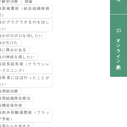
年齢別治療
抜歯
根面被覆術（結合組織移植
術）
歯がグラグラするのを治し
たい
歯がボロボロを治したい
オンライン予約
歯が欠けた
歯に痛みがある
歯の神経を残したい
歯冠長延長術（クラウンレ
ングスニング）
歯医者にほぼ行ったことが
ない
歯周病治療
歯周組織再生療法
歯槽堤保存術
歯肉弁剥離掻爬術（フラッ
プ手術）
歯茎から出血する