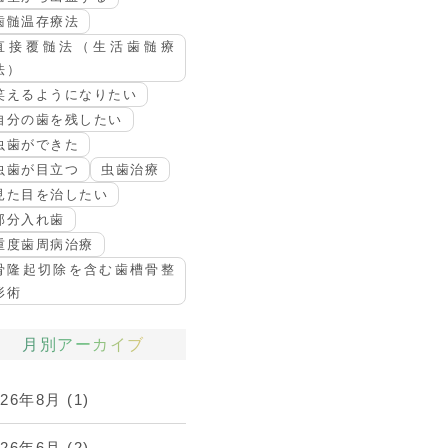
歯髄温存療法
直接覆髄法（生活歯髄療
法）
笑えるようになりたい
自分の歯を残したい
虫歯ができた
虫歯が目立つ
虫歯治療
見た目を治したい
部分入れ歯
重度歯周病治療
骨隆起切除を含む歯槽骨整
形術
月別アーカイブ
026年8月
(1)
026年6月
(2)