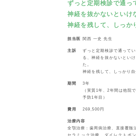
ずっと定期検診で通っ
神経を抜かないといけ
神経を残して、しっか
担当医
関西 一史 先生
主訴
ずっと定期検診で通ってい
る、神経を抜かないといけ
た。
神経を残して、しっかり自
期間
3年
（実質1年、2年間は他院
予防1年目）
費用
269,500円
治療内容
全顎治療：歯周病治療、直接覆髄
セラミック治療、ダイレクトボ