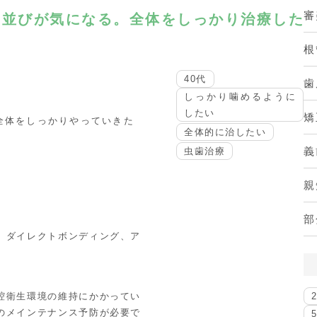
審
歯並びが気になる。全体をしっかり治療した
根
40代
歯
しっかり噛めるように
したい
矯
全体をしっかりやっていきた
全体的に治したい
義
虫歯治療
親
部
、ダイレクトボンディング、ア
腔衛生環境の維持にかかってい
のメインテナンス予防が必要で