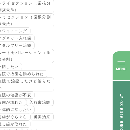
トライセクション（歯根分
割抜去法）
ヘミセクション（歯根分割
抜去法）
ホワイトニング
マグネット入れ歯
メタルフリー治療
ルートセパレーション（歯
根分割）
予防したい
MENU
他院で抜歯を勧められた
他院で治療したけど治らな
い
他院の治療が不安
仮歯が壊れた
入れ歯治療
03-6416-8602
全体的に治したい
前歯がぐらぐら
審美治療
差し歯が取れた