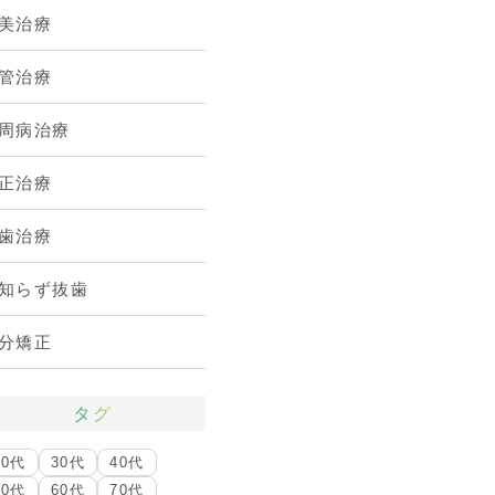
美治療
管治療
周病治療
正治療
歯治療
知らず抜歯
分矯正
タグ
20代
30代
40代
50代
60代
70代