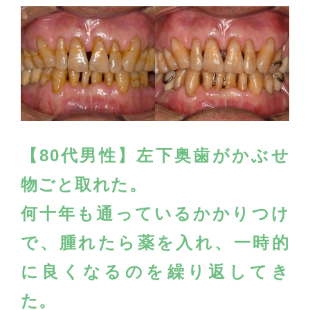
【80代男性】左下奥歯がかぶせ
物ごと取れた。
何十年も通っているかかりつけ
で、腫れたら薬を入れ、
一時的
に良くなるのを繰り返してき
た。