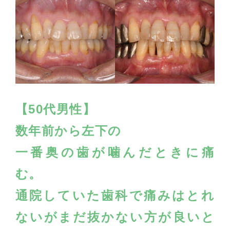
【50代男性】
数年前から左下の
一番奥の歯が噛んだときに痛
む。
通院していた歯科で痛みはとれ
ないがまだ抜かない方が良い
と