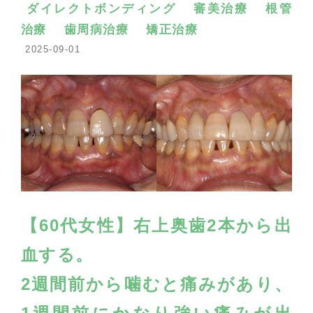
ダイレクトボンディング
審美治療
根管
治療
歯周病治療
矯正治療
2025-09-01
【60代女性】右上奥歯2本から出
血する。
2週間前から噛むと痛みがあり、