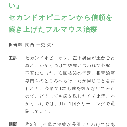
い』
セカンドオピニオンから信頼を
築き上げたフルマウス治療
担当医
関西 一史 先生
主訴
セカンドオピニオン。左下奥歯が土台ごと
取れ、かかりつけで抜歯と言われて心配、
不安になった。次回抜歯の予定。根管治療
専門医のところへも行ったが同じことを言
われた。今まで1本も歯を抜かないで来た
ので、どうしても歯を残したくて来院。か
かりつけでは、月に1回クリーニングで通
院していた。
期間
約3年（※単に治療が長引いたわけではあ