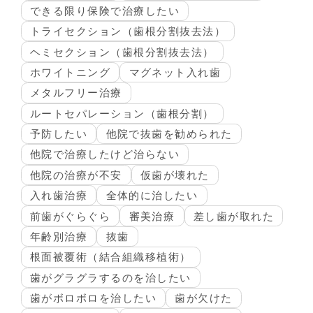
できる限り保険で治療したい
トライセクション（歯根分割抜去法）
ヘミセクション（歯根分割抜去法）
ホワイトニング
マグネット入れ歯
メタルフリー治療
ルートセパレーション（歯根分割）
予防したい
他院で抜歯を勧められた
他院で治療したけど治らない
他院の治療が不安
仮歯が壊れた
入れ歯治療
全体的に治したい
前歯がぐらぐら
審美治療
差し歯が取れた
年齢別治療
抜歯
根面被覆術（結合組織移植術）
歯がグラグラするのを治したい
歯がボロボロを治したい
歯が欠けた