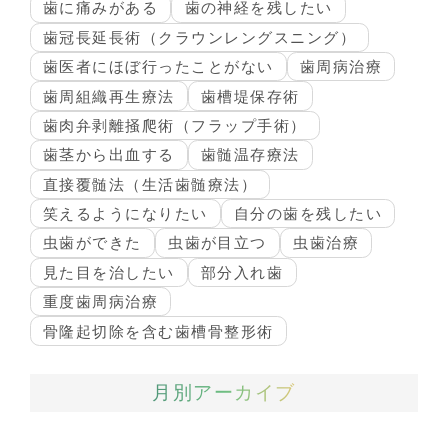
歯に痛みがある
歯の神経を残したい
歯冠長延長術（クラウンレングスニング）
歯医者にほぼ行ったことがない
歯周病治療
歯周組織再生療法
歯槽堤保存術
歯肉弁剥離掻爬術（フラップ手術）
歯茎から出血する
歯髄温存療法
直接覆髄法（生活歯髄療法）
笑えるようになりたい
自分の歯を残したい
虫歯ができた
虫歯が目立つ
虫歯治療
見た目を治したい
部分入れ歯
重度歯周病治療
骨隆起切除を含む歯槽骨整形術
月別アーカイブ