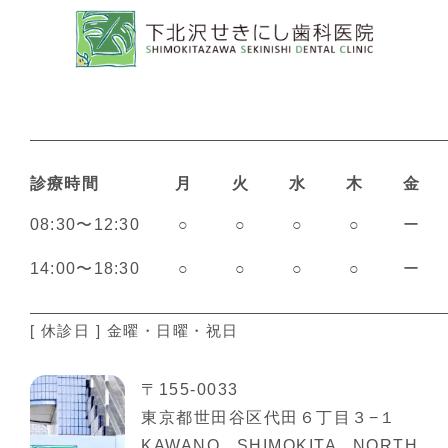
診療時間
月
火
水
木
金
08:30〜12:30
○
○
○
○
ー
14:00〜18:30
○
○
○
○
ー
[ 休診日 ] 金曜・日曜・祝日
〒155-0033
東京都世田谷区代田６丁目３−１
KAWANO SHIMOKITA NORTH