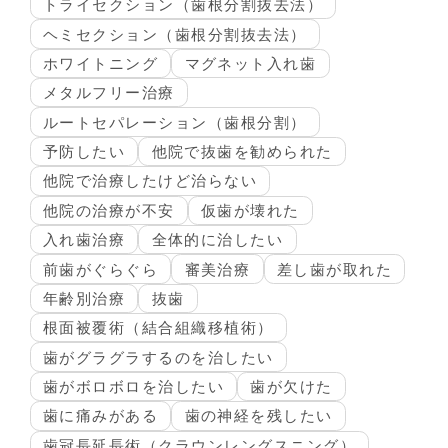
トライセクション（歯根分割抜去法）
ヘミセクション（歯根分割抜去法）
ホワイトニング
マグネット入れ歯
メタルフリー治療
ルートセパレーション（歯根分割）
予防したい
他院で抜歯を勧められた
他院で治療したけど治らない
他院の治療が不安
仮歯が壊れた
入れ歯治療
全体的に治したい
前歯がぐらぐら
審美治療
差し歯が取れた
年齢別治療
抜歯
根面被覆術（結合組織移植術）
歯がグラグラするのを治したい
歯がボロボロを治したい
歯が欠けた
歯に痛みがある
歯の神経を残したい
歯冠長延長術（クラウンレングスニング）