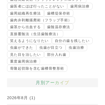
歯医者にほぼ行ったことがない
歯周病治療
歯周組織再生療法
歯槽堤保存術
歯肉弁剥離掻爬術（フラップ手術）
歯茎から出血する
歯髄温存療法
直接覆髄法（生活歯髄療法）
笑えるようになりたい
自分の歯を残したい
虫歯ができた
虫歯が目立つ
虫歯治療
見た目を治したい
部分入れ歯
重度歯周病治療
骨隆起切除を含む歯槽骨整形術
月別アーカイブ
2026年8月
(1)