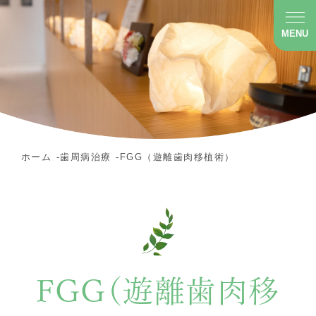
MENU
ホーム
歯周病治療
FGG（遊離歯肉移植術）
FGG（遊離歯肉移