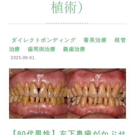
植術）
ダイレクトボンディング
審美治療
根管
治療
歯周病治療
義歯治療
2025-09-01
【80代男性】左下奥歯がかぶせ