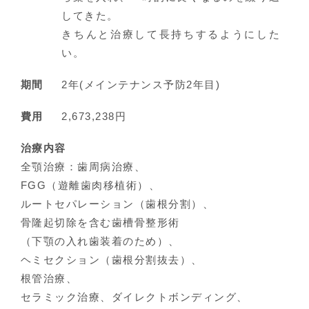
してきた。
きちんと治療して長持ちするようにした
い。
期間
2年(メインテナンス予防2年目)
費用
2,673,238円
治療内容
全顎治療：歯周病治療、
FGG（遊離歯肉移植術）、
ルートセパレーション（歯根分割）、
骨隆起切除を含む歯槽骨整形術
（下顎の入れ歯装着のため）、
ヘミセクション（歯根分割抜去）、
根管治療、
セラミック治療、ダイレクトボンディング、