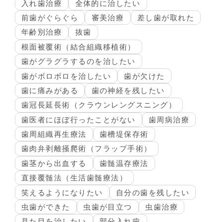
入れ歯治療
全体的に治したい
前歯がぐらぐら
審美治療
差し歯が取れた
年齢別治療
抜歯
根面被覆術（結合組織移植術）
歯がグラグラするのを治したい
歯がボロボロを治したい
歯が欠けた
歯に痛みがある
歯の神経を残したい
歯冠長延長術（クラウンレングスニング）
歯医者にほぼ行ったことがない
歯周病治療
歯周組織再生療法
歯槽堤保存術
歯肉弁剥離掻爬術（フラップ手術）
歯茎から出血する
歯髄温存療法
直接覆髄法（生活歯髄療法）
笑えるようになりたい
自分の歯を残したい
虫歯ができた
虫歯が目立つ
虫歯治療
見た目を治したい
部分入れ歯