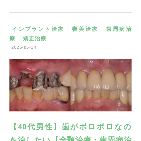
インプラント治療
審美治療
歯周病治
療
矯正治療
2025-05-14
【40代男性】歯がボロボロなの
を治したい【全顎治療・歯周病治