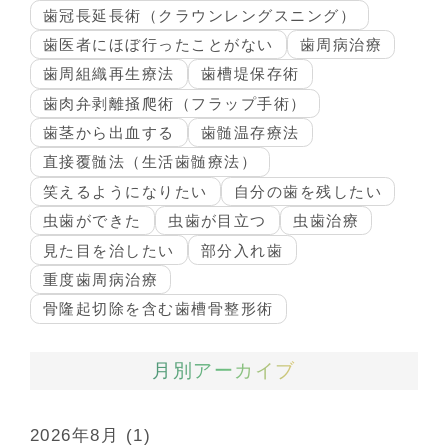
歯冠長延長術（クラウンレングスニング）
歯医者にほぼ行ったことがない
歯周病治療
歯周組織再生療法
歯槽堤保存術
歯肉弁剥離掻爬術（フラップ手術）
歯茎から出血する
歯髄温存療法
直接覆髄法（生活歯髄療法）
笑えるようになりたい
自分の歯を残したい
虫歯ができた
虫歯が目立つ
虫歯治療
見た目を治したい
部分入れ歯
重度歯周病治療
骨隆起切除を含む歯槽骨整形術
月別アーカイブ
2026年8月
(1)