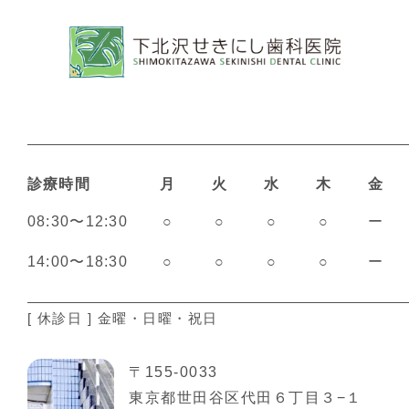
診療時間
月
火
水
木
金
08:30〜12:30
○
○
○
○
ー
14:00〜18:30
○
○
○
○
ー
[ 休診日 ] 金曜・日曜・祝日
〒155-0033
東京都世田谷区代田６丁目３−１